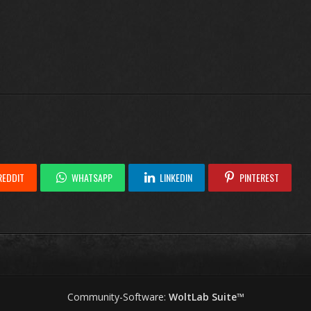
REDDIT
WHATSAPP
LINKEDIN
PINTEREST
Community-Software:
WoltLab Suite™