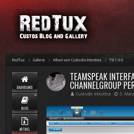
RedTux
Galerie
Alben von Custodis Intestina
TSI 1.0.0
TEAMSPEAK INTERFA
CHANNELGROUP PER
DASHBOARD
Custodis Intestina
5. Mär
BLOG
ARTIKEL